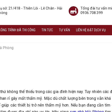
Tổng đài tư vấn mi
ụ sở: 21/418 - Thiên Lôi - Lê Chân - Hải
0936.708.399
hòng
CÔNG TRÌNH ĐÃ THI CÔNG
TIN TỨC
TƯ VẤN
LIÊN HỆ ĐẶT DỊCH VỤ
Hải Phòng
hứ không thể thiếu trong các gia đình hiện nay. Tuy nhiên các
 han rỉ gây mất thẩm mỹ. Mặc dù chất lượng bên trong vẫn khá 
 giúp các thiết bị trở nên thẩm mỹ hơn. Nếu bạn đang cần tìm 
 tìm được địa chỉ nào uy tín. Hãy cùng
sơn nhà Hải Phòng
tìm