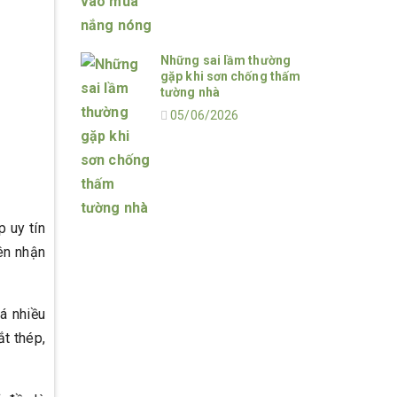
Những sai lầm thường
gặp khi sơn chống thấm
tường nhà
05/06/2026
p uy tín
ên nhận
á nhiều
ắt thép,