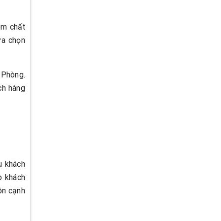
ém chất
ựa chọn
 Phòng.
ch hàng
u khách
o khách
uôn cạnh