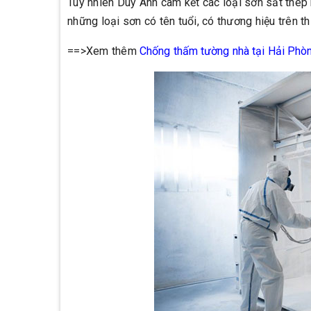
Tuy nhiên Duy Anh cam kết các loại sơn sắt thép
những loại sơn có tên tuổi, có thương hiệu trên t
==>Xem thêm
Chống thấm tường nhà tại Hải Phò