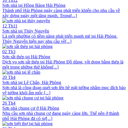
10
Th12
Sơn nhà tại Hồng Bàng Hải Phòng
Thành phố Hải Phòng ngày càng phát triển khiến cho nhu cầu về
xây dựng ngày một tăng mạnh. Trong[...]
12
Th11
Sơn nhà tại Thủy Nguyên
Là một phường có tiềm năng phát triển mạnh mẽ tại Hải Phòng.
Thủy Nguyên hiện nay nhu cầu về[...]
02
Th3
Sơn sắt thép tại Hải Phòng
Dịch vụ sơn sắt thép tại Hải Phòng Đồ dùng, vật dụng bằng thép là
một trong những thứ không[...]
20
Th4
Sơn nhà tại Lê Chân, Hải Phòng
Sơn nhà là công đoạn quét sơn lên bề mặt tường nhằm mục đích bảo
vệ tường khỏi ẩm mốc,[...]
26
Th4
Sơn nhà chung cư ở Hải Phòng
Nhu cầu sơn nhà chung cư đang ngày càng lớn. Thế nên ở thành
phố Hải Phòng đã có sự[...]