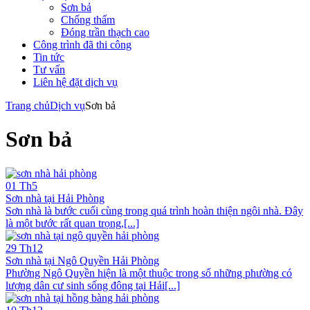
Sơn bả
Chống thấm
Đóng trần thạch cao
Công trình đã thi công
Tin tức
Tư vấn
Liên hệ đặt dịch vụ
Trang chủ
Dịch vụ
Sơn bả
Sơn bả
01
Th5
Sơn nhà tại Hải Phòng
Sơn nhà là bước cuối cùng trong quá trình hoàn thiện ngôi nhà. Đây
là một bước rất quan trọng,[...]
29
Th12
Sơn nhà tại Ngô Quyền Hải Phòng
Phường Ngô Quyền hiện là một thuộc trong số những phường có
lượng dân cư sinh sống đông tại Hải[...]