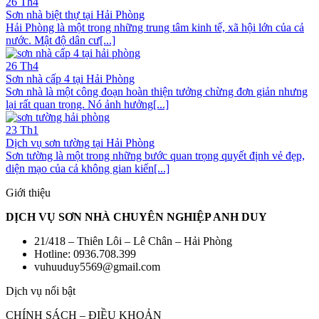
26
Th4
Sơn nhà biệt thự tại Hải Phòng
Hải Phòng là một trong những trung tâm kinh tế, xã hội lớn của cả
nước. Mật độ dân cư[...]
26
Th4
Sơn nhà cấp 4 tại Hải Phòng
Sơn nhà là một công đoạn hoàn thiện tưởng chừng đơn giản nhưng
lại rất quan trọng. Nó ảnh hưởng[...]
23
Th1
Dịch vụ sơn tường tại Hải Phòng
Sơn tường là một trong những bước quan trọng quyết định vẻ đẹp,
diện mạo của cả không gian kiến[...]
Giới thiệu
DỊCH VỤ SƠN NHÀ CHUYÊN NGHIỆP ANH DUY
21/418 – Thiên Lôi – Lê Chân – Hải Phòng
Hotline: 0936.708.399
vuhuuduy5569@gmail.com
Dịch vụ nổi bật
CHÍNH SÁCH – ĐIỀU KHOẢN