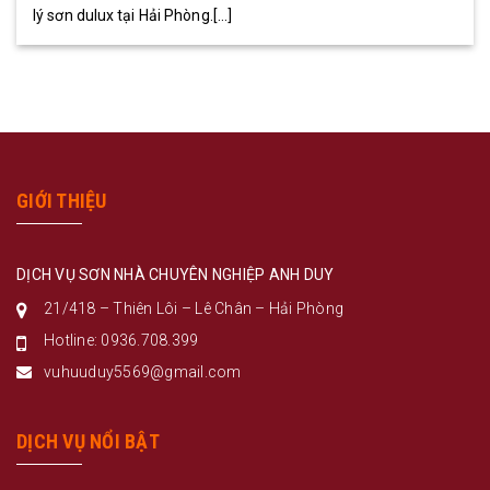
lý sơn dulux tại Hải Phòng.[...]
GIỚI THIỆU
DỊCH VỤ SƠN NHÀ CHUYÊN NGHIỆP ANH DUY
21/418 – Thiên Lôi – Lê Chân – Hải Phòng
Hotline: 0936.708.399
vuhuuduy5569@gmail.com
DỊCH VỤ NỔI BẬT