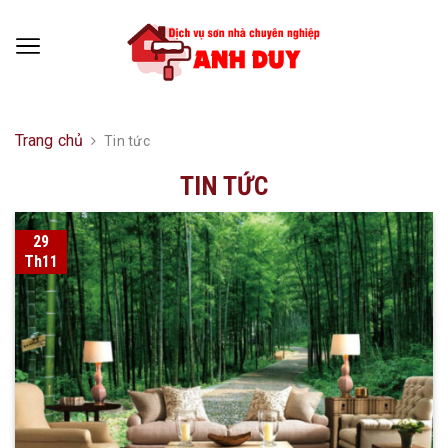
Trang chủ
Tin tức
TIN TỨC
29
Th11